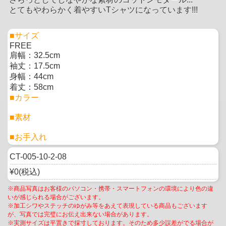
とてもやわらかく着やすいTシャツになっています!!!
■サイズ
FREE
肩幅：32.5cm
袖丈：17.5cm
身幅：44cm
着丈：58cm
■カラー
■素材
■お手入れ
CT-005-10-2-08
¥0(税込)
※商品写真はお客様のパソコン・携帯・スマートフォンの環境により色の違
いが感じられる場合がございます。
※加工シワやステッチのゆがみ等をあえて表現している商品もございます
が、写真では完璧にお伝え出来ない場合があります。
※実測サイズは平置きで採寸しております。そのため多少誤差がでる場合が