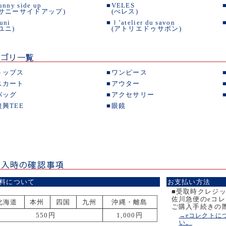
unny side up
■
VELES
(サニーサイドアップ)
(べレス)
uni
■
ｌ’atelier du savon
(ユニ)
(アトリエドゥサボン)
トップス
■
ワンピース
スカート
■
アウター
バッグ
■
アクセサリー
復興TEE
■
眼鏡
料について
お支払い方法
■受取時クレジ
佐川急便のeコ
北海道
本州
四国
九州
沖縄・離島
ご購入手続きの
550円
1,000円
→eコレクトに
い。