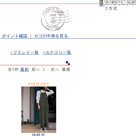
｜
ポイント確認
｜
カゴの中身を見る
>ブランド一覧
>カテゴリ一覧
全5件
最初
前へ 1 次へ 最後
SOLD OUT
快晴堂