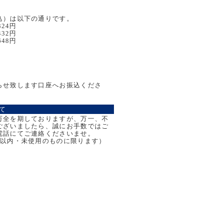
込）は以下の通りです。
324円
432円
648円
らせ致します口座へお振込くださ
て
万全を期しておりますが、万一、不
ございましたら、誠にお手数ではご
電話にてご連絡くださいませ。
日以内・未使用のものに限ります）