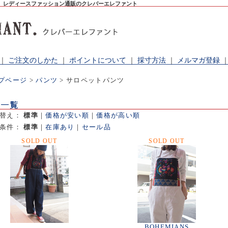
。レディースファッション通販のクレバーエレファント
｜
ご注文のしかた
｜
ポイントについて
｜
採寸方法
｜
メルマガ登録
プページ
>
パンツ
> サロペットパンツ
べ替え：
標準
｜
価格が安い順
｜
価格が高い順
出条件：
標準
｜
在庫あり
｜
セール品
SOLD OUT
SOLD OUT
BOHEMIANS