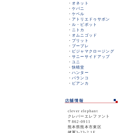
・
オネット
・
ケパニ
・
ケベル
・
アトリエドゥサボン
・
ル・ピボット
・
ニトカ
・
オムニゴッド
・
プリット
・
プープレ
・
ピジャマクロージング
・
サニーサイドアップ
・
ユニ
・
快晴堂
・
ハンター
・
パランコ
・
ビアンカ
clever elephant
クレバーエレファント
〒862-0911
熊本県熊本市東区
健軍3-23-2 1F