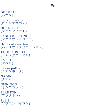
■
BHARATA
(バラタ)
■
bulle de savon
(ビュルデサボン)
■
DUCKFEET
(ダックフィート)
■
FABIO RUSCONI
(ファビオルスコーニ)
■
Hands of creation
(ハンズオブクリエーション)
■
JACK PURCELL
(ジャックパーセル)
■
KVELL
(ケベル)
■
minan polku
(ミナンポルク)
■
NADIN
(ナディン)
■
OMNIGOD
(オムニゴッド)
■
PLAKTON
(プラクトン)
■
So1:1
(ソウワンバイワン)