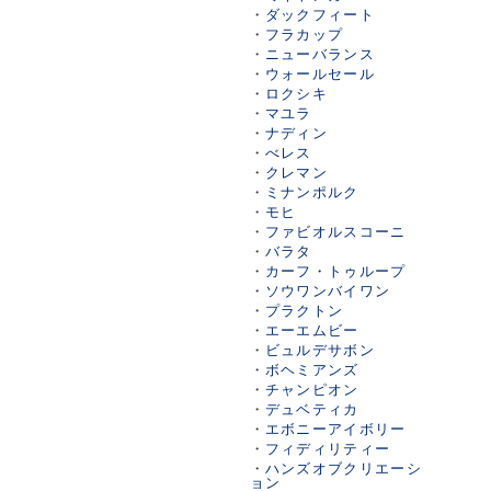
・
ダックフィート
・
フラカップ
・
ニューバランス
・
ウォールセール
・
ロクシキ
・
マユラ
・
ナディン
・
べレス
・
クレマン
・
ミナンポルク
・
モヒ
・
ファビオルスコーニ
・
バラタ
・
カーフ・トゥループ
・
ソウワンバイワン
・
プラクトン
・
エーエムビー
・
ビュルデサボン
・
ボヘミアンズ
・
チャンピオン
・
デュベティカ
・
エボニーアイボリー
・
フィディリティー
・
ハンズオブクリエーシ
ョン