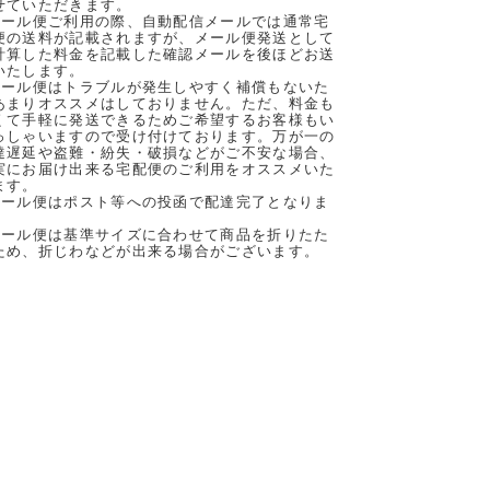
せていただきます。
メール便ご利用の際、自動配信メールでは通常宅
便の送料が記載されますが、メール便発送として
計算した料金を記載した確認メールを後ほどお送
いたします。
メール便はトラブルが発生しやすく補償もないた
あまりオススメはしておりません。ただ、料金も
くて手軽に発送できるためご希望するお客様もい
っしゃいますので受け付けております。万が一の
達遅延や盗難・紛失・破損などがご不安な場合、
実にお届け出来る宅配便のご利用をオススメいた
ます。
メール便はポスト等への投函で配達完了となりま
。
メール便は基準サイズに合わせて商品を折りたた
ため、折じわなどが出来る場合がございます。