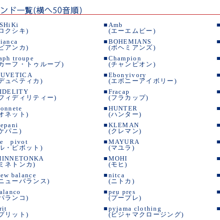
SHiKi
■
Amb
(ロクシキ)
(エーエムビー)
ianca
■
BOHEMIANS
(ビアンカ)
(ボヘミアンズ)
aph troupe
■
Champion
(カーフ・トゥループ)
(チャンピオン)
UVETICA
■
Ebonyivory
(デュベティカ)
(エボニーアイボリー)
IDELITY
■
Fracap
(フィディリティー)
(フラカップ)
onnete
■
HUNTER
(オネット)
(ハンター)
epani
■
KLEMAN
(ケパニ)
(クレマン)
e pivot
■
MAYURA
(ル・ピボット)
(マユラ)
MINNETONKA
■
MOHI
(ミネトンカ)
(モヒ)
ew balance
■
nitca
(ニューバランス)
(ニトカ)
alanco
■
peu pres
(パランコ)
(プープレ)
rit
■
pyjama clothing
(プリット)
(ピジャマクロージング)