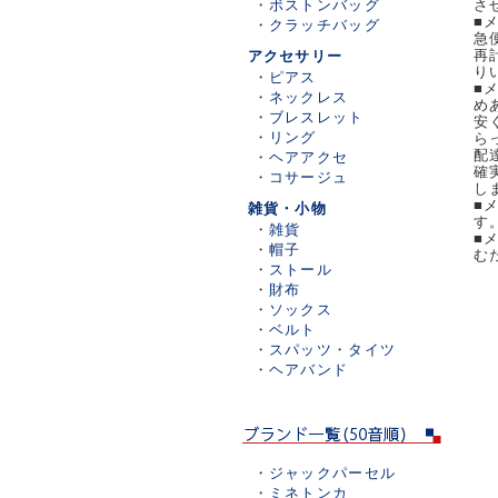
・
ボストンバッグ
さ
■
・
クラッチバッグ
急
再
アクセサリー
り
・
ピアス
■
・
ネックレス
め
・
ブレスレット
安
・
リング
ら
配
・
ヘアアクセ
確
・
コサージュ
し
■
雑貨・小物
す
・
雑貨
■
・
帽子
む
・
ストール
・
財布
・
ソックス
・
ベルト
・
スパッツ・タイツ
・
ヘアバンド
・
ジャックパーセル
・
ミネトンカ