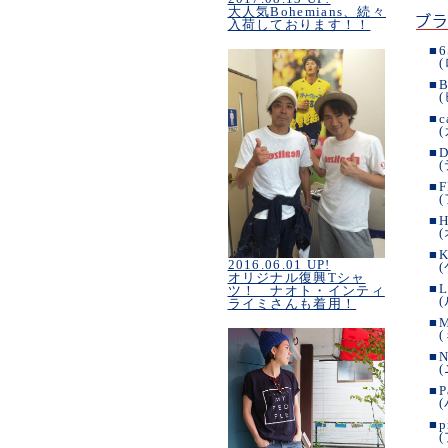
大人気Bohemians、続々
入荷しております！！
■
6
■
B
■
c
■
D
■
F
■
H
■
K
2016.06.01 UP!
オリジナル復興Tシャ
■
L
ツ！ ナオト・インティ
ライミさんも着用！
■
■
N
■
P
■
p