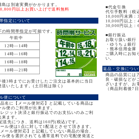
離島は別途実費がかかります。
■代金引換
10,800円以上お買い上げで送料無料
代引手数料（税
10,000円未満：
帯指定について
10,000円以上：
30,000円以上：
下の時間帯指定が可能です。
■銀行振込
午前中
お取り扱い銀行
・ゆうちょ銀行
12時―14時
・熊本信用金庫
ご購入時にお知
14時―16時
い。
16時―18時
返品・交換につい
18時―21時
商品の品質には
良・破損などが
午後3時までにお受けしたご注文は基本的に当日
ざいますが、お
発送いたします。(土日祝は除く)
（商品到着後7
ル便について
商品名に【メール便対応】と記載している商品は
ール便のご利用が出来ます。
クレジット決済と銀行振込でのお支払いのみご利
出来ます。
1配送先につき、送料は160円(税込)です。
メール便は1点に対して1配送とさせて頂きます。
【メール便対応】と記載していない商品の場合、
ール便を選択されても通常送料での宅配便発送と