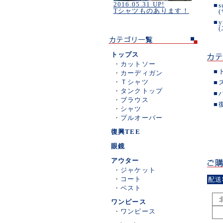
2016.05.31 UP!
■
s
Tシャツものあります！
■
y
トップス
・
カットソー
■
・
カーディガン
・
Ｔシャツ
■
・
タンクトップ
■
・
ブラウス
■
・
シャツ
・
プルオーバー
復興TEE
眼鏡
アウター
・
ジャケット
・
コート
配送
・
ベスト
ワンピース
・
ワンピース