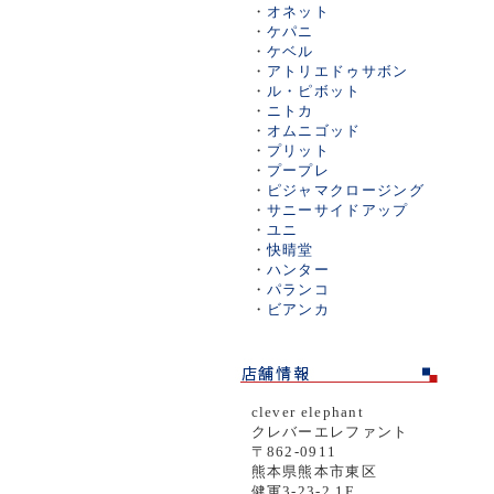
・
オネット
・
ケパニ
・
ケベル
・
アトリエドゥサボン
・
ル・ピボット
・
ニトカ
・
オムニゴッド
・
プリット
・
プープレ
・
ピジャマクロージング
・
サニーサイドアップ
・
ユニ
・
快晴堂
・
ハンター
・
パランコ
・
ビアンカ
clever elephant
クレバーエレファント
〒862-0911
熊本県熊本市東区
健軍3-23-2 1F