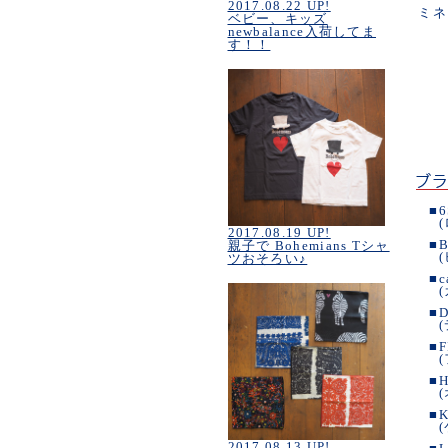
2017.08.22 UP!
ミネ
ベビー、キッズ
newbalance入荷してま
す！！
■
6
2017.08.19 UP!
■
B
親子で Bohemians Tシャ
ツおそろい♪
■
c
■
D
■
F
■
H
■
K
2017.08.13 UP!