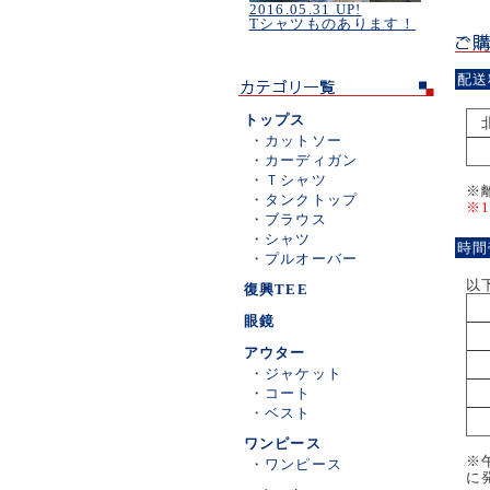
2016.05.31 UP!
Tシャツものあります！
配送
トップス
・
カットソー
・
カーディガン
・
Ｔシャツ
※
・
タンクトップ
※
・
ブラウス
・
シャツ
時間
・
プルオーバー
以
復興TEE
眼鏡
アウター
・
ジャケット
・
コート
・
ベスト
ワンピース
※
・
ワンピース
に