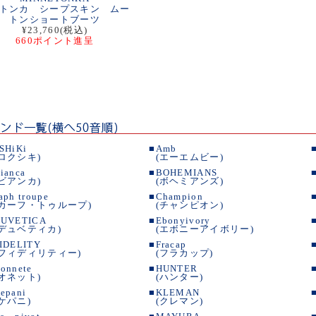
トンカ シープスキン ムー
トンショートブーツ
¥23,760(税込)
660ポイント進呈
SHiKi
■
Amb
(ロクシキ)
(エーエムビー)
ianca
■
BOHEMIANS
(ビアンカ)
(ボヘミアンズ)
aph troupe
■
Champion
(カーフ・トゥループ)
(チャンピオン)
UVETICA
■
Ebonyivory
(デュベティカ)
(エボニーアイボリー)
IDELITY
■
Fracap
(フィディリティー)
(フラカップ)
onnete
■
HUNTER
(オネット)
(ハンター)
epani
■
KLEMAN
(ケパニ)
(クレマン)