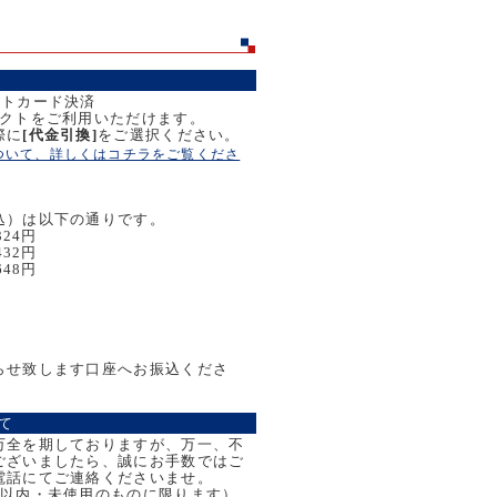
ットカード決済
レクトをご利用いただけます。
際に
[代金引換]
をご選択ください。
ついて、詳しくはコチラをご覧くださ
込）は以下の通りです。
324円
432円
648円
らせ致します口座へお振込くださ
て
万全を期しておりますが、万一、不
ございましたら、誠にお手数ではご
電話にてご連絡くださいませ。
日以内・未使用のものに限ります）