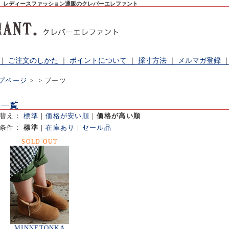
。レディースファッション通販のクレバーエレファント
｜
ご注文のしかた
｜
ポイントについて
｜
採寸方法
｜
メルマガ登録
プページ
>
> ブーツ
べ替え：
標準
｜
価格が安い順
｜
価格が高い順
出条件：
標準
｜
在庫あり
｜
セール品
SOLD OUT
MINNETONKA