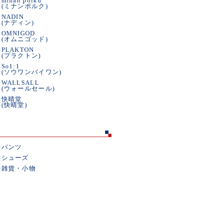
■
minan polku
(ミナンポルク)
■
NADIN
(ナディン)
■
OMNIGOD
(オムニゴッド)
■
PLAKTON
(プラクトン)
■
So1:1
(ソウワンバイワン)
■
WALLSALL
(ウォールセール)
■
快晴堂
(快晴堂)
■
パンツ
■
シューズ
■
雑貨・小物