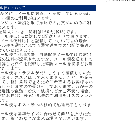
ル便について
商品名に【メール便対応】と記載している商品は
ール便のご利用が出来ます。
クレジット決済と銀行振込でのお支払いのみご利
出来ます。
1配送先につき、送料は160円(税込)です。
メール便は1点に対して1配送とさせて頂きます。
【メール便対応】と記載していない商品の場合、
ール便を選択されても通常送料での宅配便発送と
せていただきます。
メール便ご利用の際、自動配信メールでは通常宅
便の送料が記載されますが、メール便発送として
計算した料金を記載した確認メールを後ほどお送
いたします。
メール便はトラブルが発生しやすく補償もないた
あまりオススメはしておりません。ただ、料金も
くて手軽に発送できるためご希望するお客様もい
っしゃいますので受け付けております。万が一の
達遅延や盗難・紛失・破損などがご不安な場合、
実にお届け出来る宅配便のご利用をオススメいた
ます。
メール便はポスト等への投函で配達完了となりま
。
メール便は基準サイズに合わせて商品を折りたた
ため、折じわなどが出来る場合がございます。