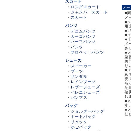
スカート
・
ロングスカート
メー
・
ジャンパースカート
■
・
スカート
メ
■
パンツ
用
■
・
デニムパンツ
■
・
カーゴパンツ
■
・
ハーフパンツ
メ
・
パンツ
さ
・
サロペットパンツ
■
急
シューズ
再
り
・
スニーカー
■
・
ブーツ
め
・
サンダル
安
・
レインブーツ
ら
・
レザーシューズ
配
確
・
バレエシューズ
し
・
パンプス
■
す
バッグ
■
・
ショルダーバッグ
む
・
トートバッグ
・
リュック
・
かごバッグ