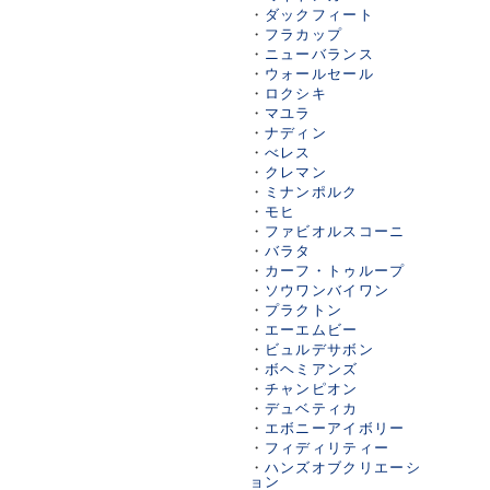
・
ダックフィート
・
フラカップ
・
ニューバランス
・
ウォールセール
・
ロクシキ
・
マユラ
・
ナディン
・
べレス
・
クレマン
・
ミナンポルク
・
モヒ
・
ファビオルスコーニ
・
バラタ
・
カーフ・トゥループ
・
ソウワンバイワン
・
プラクトン
・
エーエムビー
・
ビュルデサボン
・
ボヘミアンズ
・
チャンピオン
・
デュベティカ
・
エボニーアイボリー
・
フィディリティー
・
ハンズオブクリエーシ
ョン