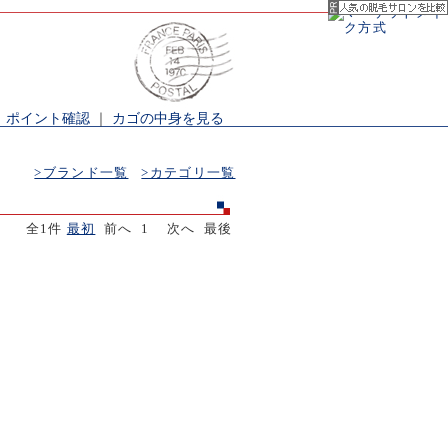
｜
ポイント確認
｜
カゴの中身を見る
>ブランド一覧
>カテゴリ一覧
全1件
最初
前へ 1 次へ 最後