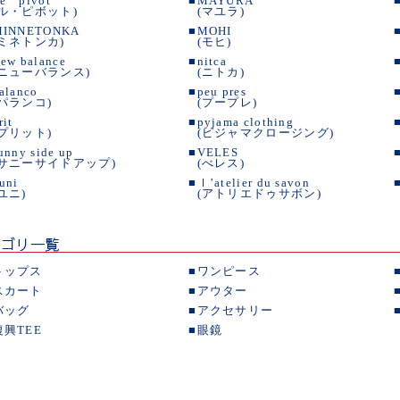
e pivot
■
MAYURA
(ル・ピボット)
(マユラ)
MINNETONKA
■
MOHI
(ミネトンカ)
(モヒ)
ew balance
■
nitca
(ニューバランス)
(ニトカ)
alanco
■
peu pres
(パランコ)
(プープレ)
rit
■
pyjama clothing
(プリット)
(ピジャマクロージング)
unny side up
■
VELES
(サニーサイドアップ)
(べレス)
uni
■
ｌ’atelier du savon
(ユニ)
(アトリエドゥサボン)
トップス
■
ワンピース
スカート
■
アウター
バッグ
■
アクセサリー
復興TEE
■
眼鏡