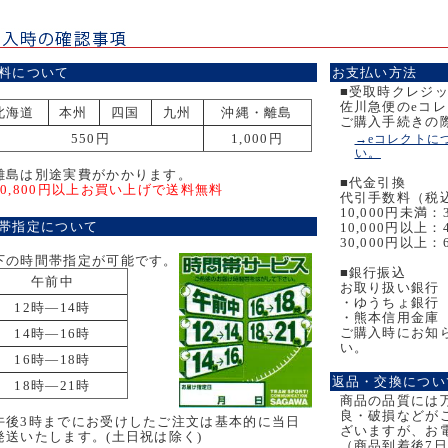
料について
お支払い方法
■受取時クレジ
佐川急便のeコ
北海道
本州
四国
九州
沖縄・離島
ご購入手続きの
550円
1,000円
→eコレクトに
い。
離島は別途実費がかかります。
■代金引換
10,800円以上お買い上げで送料無料
代引手数料（税
10,000円未満：
帯指定について
10,000円以上：
30,000円以上：
下の時間帯指定が可能です。
■銀行振込
午前中
お取り扱い銀行
・ゆうちょ銀行
12時―14時
・熊本信用金庫
ご購入時にお知
14時―16時
い。
16時―18時
返品・交換につい
18時―21時
商品の品質には
良・破損などが
午後3時までにお受けしたご注文は基本的に当日
ざいますが、お
発送いたします。(土日祝は除く)
（商品到着後7