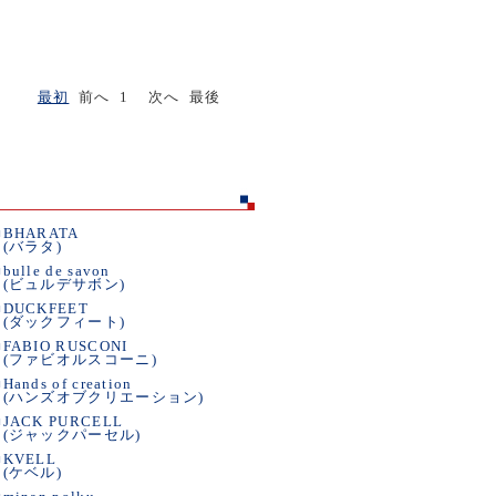
最初
前へ 1 次へ 最後
■
BHARATA
(バラタ)
■
bulle de savon
(ビュルデサボン)
■
DUCKFEET
(ダックフィート)
■
FABIO RUSCONI
(ファビオルスコーニ)
■
Hands of creation
(ハンズオブクリエーション)
■
JACK PURCELL
(ジャックパーセル)
■
KVELL
(ケベル)