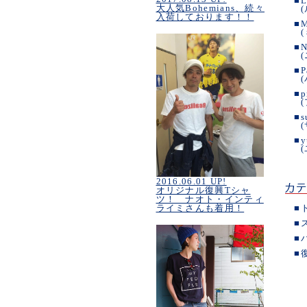
■
L
大人気Bohemians、続々
入荷しております！！
■
■
N
■
P
■
p
■
s
■
y
2016.06.01 UP!
オリジナル復興Tシャ
ツ！ ナオト・インティ
■
ライミさんも着用！
■
■
■