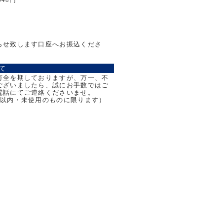
らせ致します口座へお振込くださ
て
万全を期しておりますが、万一、不
ございましたら、誠にお手数ではご
電話にてご連絡くださいませ。
日以内・未使用のものに限ります）