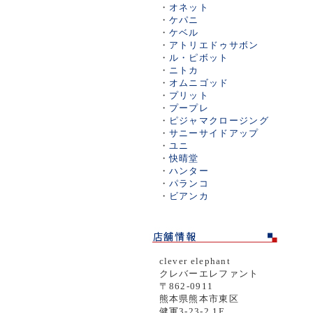
・
オネット
・
ケパニ
・
ケベル
・
アトリエドゥサボン
・
ル・ピボット
・
ニトカ
・
オムニゴッド
・
プリット
・
プープレ
・
ピジャマクロージング
・
サニーサイドアップ
・
ユニ
・
快晴堂
・
ハンター
・
パランコ
・
ビアンカ
clever elephant
クレバーエレファント
〒862-0911
熊本県熊本市東区
健軍3-23-2 1F