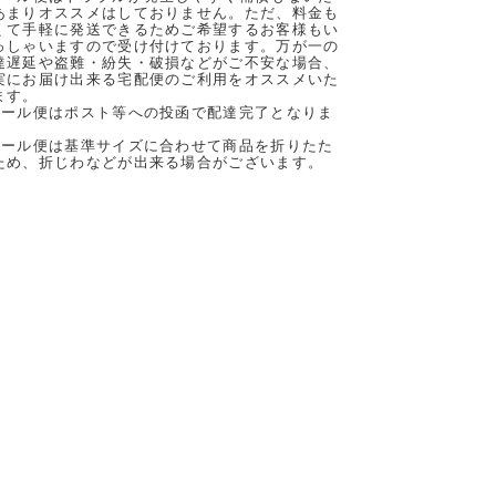
あまりオススメはしておりません。ただ、料金も
くて手軽に発送できるためご希望するお客様もい
っしゃいますので受け付けております。万が一の
達遅延や盗難・紛失・破損などがご不安な場合、
実にお届け出来る宅配便のご利用をオススメいた
ます。
メール便はポスト等への投函で配達完了となりま
。
メール便は基準サイズに合わせて商品を折りたた
ため、折じわなどが出来る場合がございます。