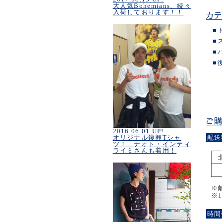
大人気Bohemians、続々
入荷しております！！
■
■
■
■
2016.06.01 UP!
配送
オリジナル復興Tシャ
ツ！ ナオト・インティ
ライミさんも着用！
※
※
時間