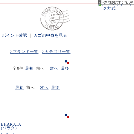
｜
ポイント確認
｜
カゴの中身を見る
>ブランド一覧
>カテゴリ一覧
全0件
最初
前へ
次へ
最後
最初
前へ
次へ
最後
■
BHARATA
(バラタ)