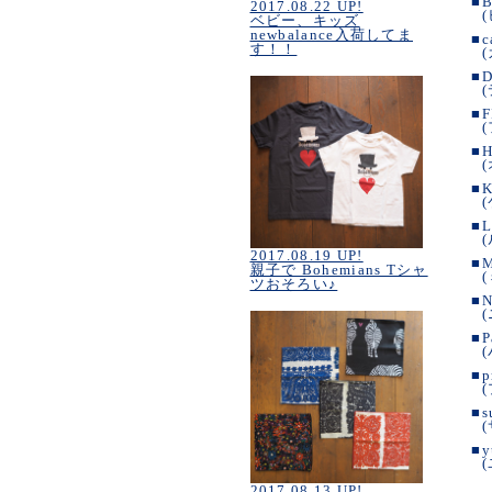
■
B
2017.08.22 UP!
ベビー、キッズ
newbalance入荷してま
■
c
す！！
■
D
■
F
■
H
■
K
■
L
2017.08.19 UP!
■
親子で Bohemians Tシャ
ツおそろい♪
■
N
■
P
■
p
■
s
■
y
2017.08.13 UP!