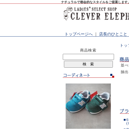
ナチュラルで都会的なスタイルをご提案します
トップページへ
｜
店長のひとこと
トッ
商品検索
並
抽
■
6