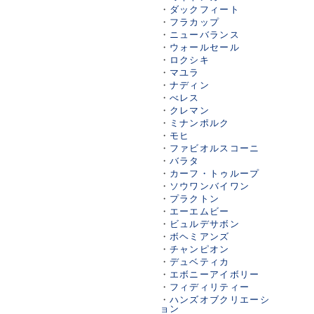
・
ダックフィート
・
フラカップ
・
ニューバランス
・
ウォールセール
・
ロクシキ
・
マユラ
・
ナディン
・
べレス
・
クレマン
・
ミナンポルク
・
モヒ
・
ファビオルスコーニ
・
バラタ
・
カーフ・トゥループ
・
ソウワンバイワン
・
プラクトン
・
エーエムビー
・
ビュルデサボン
・
ボヘミアンズ
・
チャンピオン
・
デュベティカ
・
エボニーアイボリー
・
フィディリティー
・
ハンズオブクリエーシ
ョン