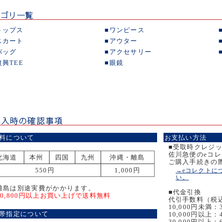
トップス
■
ワンピース
スカート
■
アウター
バッグ
■
アクセサリー
復興TEE
■
眼鏡
料について
お支払い方法
■受取時クレジ
佐川急便のeコ
北海道
本州
四国
九州
沖縄・離島
ご購入手続きの
550円
1,000円
→eコレクトに
い。
離島は別途実費がかかります。
■代金引換
10,800円以上お買い上げで送料無料
代引手数料（税
10,000円未満：
帯指定について
10,000円以上：
30,000円以上：