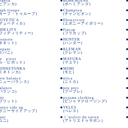
ianca
■
BOHEMIANS
(ビアンカ)
(ボヘミアンズ)
aph troupe
■
Champion
(カーフ・トゥループ)
(チャンピオン)
UVETICA
■
Ebonyivory
(デュベティカ)
(エボニーアイボリー)
IDELITY
■
Fracap
(フィディリティー)
(フラカップ)
onnete
■
HUNTER
(オネット)
(ハンター)
epani
■
KLEMAN
(ケパニ)
(クレマン)
e pivot
■
MAYURA
(ル・ピボット)
(マユラ)
MINNETONKA
■
MOHI
(ミネトンカ)
(モヒ)
ew balance
■
nitca
(ニューバランス)
(ニトカ)
alanco
■
peu pres
(パランコ)
(プープレ)
rit
■
pyjama clothing
(プリット)
(ピジャマクロージング)
unny side up
■
VELES
(サニーサイドアップ)
(べレス)
uni
■
ｌ’atelier du savon
(ユニ)
(アトリエドゥサボン)