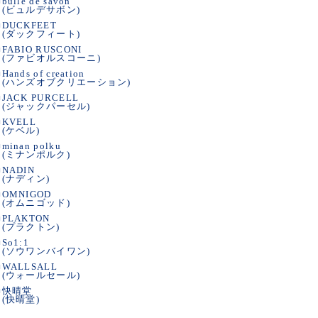
■
bulle de savon
(ビュルデサボン)
■
DUCKFEET
(ダックフィート)
■
FABIO RUSCONI
(ファビオルスコーニ)
■
Hands of creation
(ハンズオブクリエーション)
■
JACK PURCELL
(ジャックパーセル)
■
KVELL
(ケベル)
■
minan polku
(ミナンポルク)
■
NADIN
(ナディン)
■
OMNIGOD
(オムニゴッド)
■
PLAKTON
(プラクトン)
■
So1:1
(ソウワンバイワン)
■
WALLSALL
(ウォールセール)
■
快晴堂
(快晴堂)