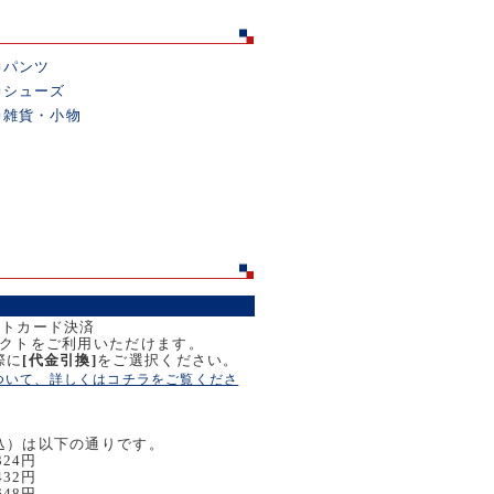
■
パンツ
■
シューズ
■
雑貨・小物
ットカード決済
レクトをご利用いただけます。
際に
[代金引換]
をご選択ください。
ついて、詳しくはコチラをご覧くださ
込）は以下の通りです。
324円
432円
648円