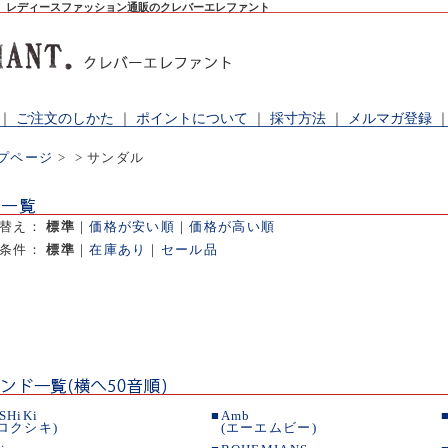
。レディースファッション通販のクレバーエレファント
｜
ご注文のしかた
｜
ポイントについて
｜
採寸方法
｜
メルマガ登録
プページ
>
> サンダル
べ替え：
標準
｜
価格が安い順
｜
価格が高い順
出条件：
標準
｜
在庫あり
｜
セール品
SHiKi
■
Amb
(ロクシキ)
(エーエムビー)