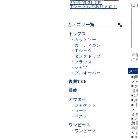
2016.05.31 UP!
以
Tシャツものあります！
トップス
・
カットソー
・
カーディガン
・
Ｔシャツ
※
・
タンクトップ
に
・
ブラウス
・
シャツ
メー
・
プルオーバー
■
復興TEE
メ
■
眼鏡
用
■
アウター
■
■
・
ジャケット
メ
・
コート
さ
・
ベスト
■
急
ワンピース
再
・
ワンピース
り
■