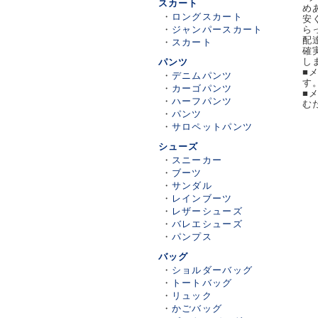
スカート
め
・
ロングスカート
安
・
ジャンパースカート
ら
配
・
スカート
確
し
パンツ
■
・
デニムパンツ
す
・
カーゴパンツ
■
・
ハーフパンツ
む
・
パンツ
・
サロペットパンツ
シューズ
・
スニーカー
・
ブーツ
・
サンダル
・
レインブーツ
・
レザーシューズ
・
バレエシューズ
・
パンプス
バッグ
・
ショルダーバッグ
・
トートバッグ
・
リュック
・
かごバッグ