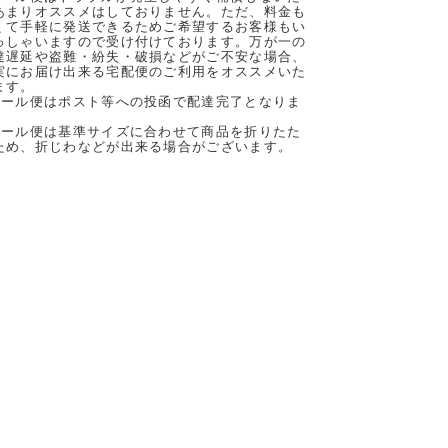
あまりオススメはしておりません。ただ、料金も
くて手軽に発送できるためご希望するお客様もい
っしゃいますので受け付けております。万が一の
達遅延や盗難・紛失・破損などがご不安な場合、
実にお届け出来る宅配便のご利用をオススメいた
ます。
メール便はポスト等への投函で配達完了となりま
。
メール便は基準サイズに合わせて商品を折りたた
ため、折じわなどが出来る場合がございます。