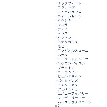
・
ダックフィート
・
フラカップ
・
ニューバランス
・
ウォールセール
・
ロクシキ
・
マユラ
・
ナディン
・
べレス
・
クレマン
・
ミナンポルク
・
モヒ
・
ファビオルスコーニ
・
バラタ
・
カーフ・トゥループ
・
ソウワンバイワン
・
プラクトン
・
エーエムビー
・
ビュルデサボン
・
ボヘミアンズ
・
チャンピオン
・
デュベティカ
・
エボニーアイボリー
・
フィディリティー
・
ハンズオブクリエーシ
ョン