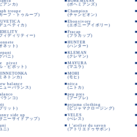
ianca
■
BOHEMIANS
(ビアンカ)
(ボヘミアンズ)
aph troupe
■
Champion
(カーフ・トゥループ)
(チャンピオン)
UVETICA
■
Ebonyivory
(デュベティカ)
(エボニーアイボリー)
IDELITY
■
Fracap
(フィディリティー)
(フラカップ)
onnete
■
HUNTER
(オネット)
(ハンター)
epani
■
KLEMAN
(ケパニ)
(クレマン)
e pivot
■
MAYURA
(ル・ピボット)
(マユラ)
MINNETONKA
■
MOHI
(ミネトンカ)
(モヒ)
ew balance
■
nitca
(ニューバランス)
(ニトカ)
alanco
■
peu pres
(パランコ)
(プープレ)
rit
■
pyjama clothing
(プリット)
(ピジャマクロージング)
unny side up
■
VELES
(サニーサイドアップ)
(べレス)
uni
■
ｌ’atelier du savon
(ユニ)
(アトリエドゥサボン)