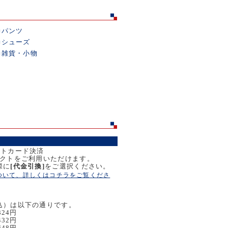
■
パンツ
■
シューズ
■
雑貨・小物
ットカード決済
レクトをご利用いただけます。
際に
[代金引換]
をご選択ください。
ついて、詳しくはコチラをご覧くださ
込）は以下の通りです。
324円
432円
648円