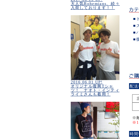
大人気Bohemians、続々
入荷しております！！
■
■
■
■
2016.06.01 UP!
配送
オリジナル復興Tシャ
ツ！ ナオト・インティ
ライミさんも着用！
※
※
時間