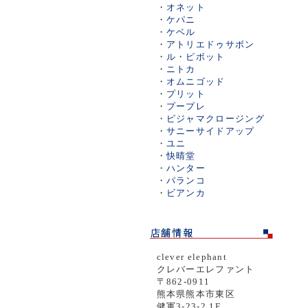
・
オネット
・
ケパニ
・
ケベル
・
アトリエドゥサボン
・
ル・ピボット
・
ニトカ
・
オムニゴッド
・
プリット
・
プープレ
・
ピジャマクロージング
・
サニーサイドアップ
・
ユニ
・
快晴堂
・
ハンター
・
パランコ
・
ビアンカ
clever elephant
クレバーエレファント
〒862-0911
熊本県熊本市東区
健軍3-23-2 1F