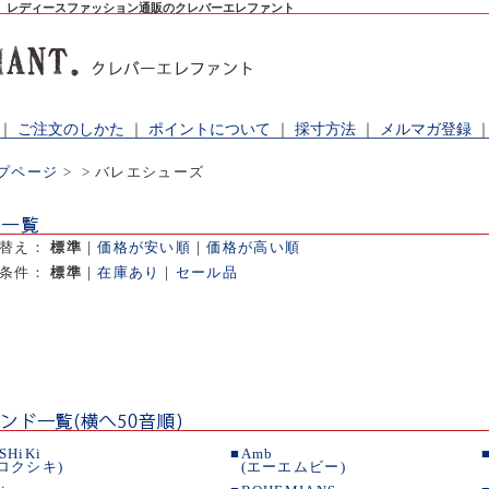
。レディースファッション通販のクレバーエレファント
｜
ご注文のしかた
｜
ポイントについて
｜
採寸方法
｜
メルマガ登録
プページ
>
> バレエシューズ
べ替え：
標準
｜
価格が安い順
｜
価格が高い順
出条件：
標準
｜
在庫あり
｜
セール品
SHiKi
■
Amb
(ロクシキ)
(エーエムビー)