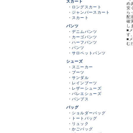
スカート
め
・
ロングスカート
安
・
ジャンパースカート
ら
配
・
スカート
確
し
パンツ
■
・
デニムパンツ
す
・
カーゴパンツ
■
・
ハーフパンツ
む
・
パンツ
・
サロペットパンツ
シューズ
・
スニーカー
・
ブーツ
・
サンダル
・
レインブーツ
・
レザーシューズ
・
バレエシューズ
・
パンプス
バッグ
・
ショルダーバッグ
・
トートバッグ
・
リュック
・
かごバッグ