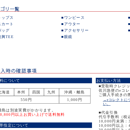
トップス
■
ワンピース
スカート
■
アウター
バッグ
■
アクセサリー
復興TEE
■
眼鏡
料について
お支払い方法
■受取時クレジ
佐川急便のeコ
北海道
本州
四国
九州
沖縄・離島
ご購入手続きの
550円
1,000円
→eコレクトに
い。
離島は別途実費がかかります。
■代金引換
10,800円以上お買い上げで送料無料
代引手数料（税
10,000円未満：
帯指定について
10,000円以上：
30,000円以上：