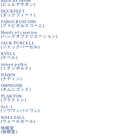
■
bulle de savon
(ビュルデサボン)
■
DUCKFEET
(ダックフィート)
■
FABIO RUSCONI
(ファビオルスコーニ)
■
Hands of creation
(ハンズオブクリエーション)
■
JACK PURCELL
(ジャックパーセル)
■
KVELL
(ケベル)
■
minan polku
(ミナンポルク)
■
NADIN
(ナディン)
■
OMNIGOD
(オムニゴッド)
■
PLAKTON
(プラクトン)
■
So1:1
(ソウワンバイワン)
■
WALLSALL
(ウォールセール)
■
快晴堂
(快晴堂)