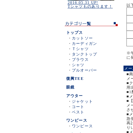
2016.05.31 UP!
以
Tシャツものあります！
トップス
・
カットソー
・
カーディガン
・
Ｔシャツ
※
・
タンクトップ
に
・
ブラウス
・
シャツ
メー
・
プルオーバー
■
復興TEE
メ
■
眼鏡
用
■
アウター
■
■
・
ジャケット
メ
・
コート
さ
・
ベスト
■
急
ワンピース
再
・
ワンピース
り
■