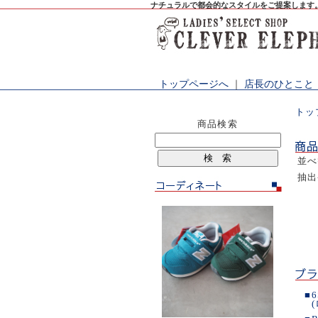
ナチュラルで都会的なスタイルをご提案します
トップページへ
｜
店長のひとこと
トッ
商品検索
並
抽
■
6