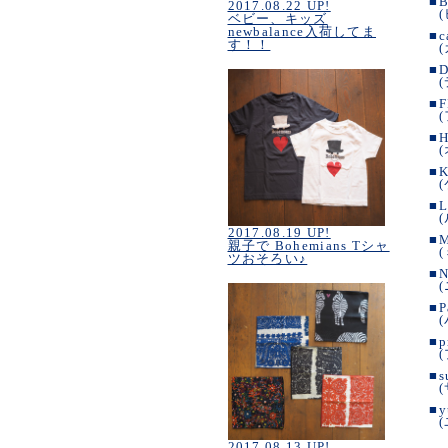
■
B
2017.08.22 UP!
ベビー、キッズ
newbalance入荷してま
■
c
す！！
■
D
■
F
■
H
■
K
■
L
2017.08.19 UP!
■
親子で Bohemians Tシャ
ツおそろい♪
■
N
■
P
■
p
■
s
■
y
2017.08.13 UP!