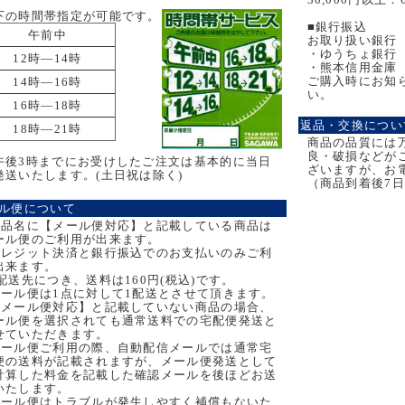
下の時間帯指定が可能です。
■銀行振込
午前中
お取り扱い銀行
・ゆうちょ銀行
12時―14時
・熊本信用金庫
ご購入時にお知
14時―16時
い。
16時―18時
返品・交換につい
18時―21時
商品の品質には
良・破損などが
午後3時までにお受けしたご注文は基本的に当日
ざいますが、お
発送いたします。(土日祝は除く)
（商品到着後7
ル便について
商品名に【メール便対応】と記載している商品は
ール便のご利用が出来ます。
クレジット決済と銀行振込でのお支払いのみご利
出来ます。
1配送先につき、送料は160円(税込)です。
メール便は1点に対して1配送とさせて頂きます。
【メール便対応】と記載していない商品の場合、
ール便を選択されても通常送料での宅配便発送と
せていただきます。
メール便ご利用の際、自動配信メールでは通常宅
便の送料が記載されますが、メール便発送として
計算した料金を記載した確認メールを後ほどお送
いたします。
メール便はトラブルが発生しやすく補償もないた