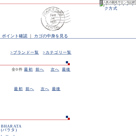
｜
ポイント確認
｜
カゴの中身を見る
>ブランド一覧
>カテゴリ一覧
全0件
最初
前へ
次へ
最後
最初
前へ
次へ
最後
■
BHARATA
(バラタ)