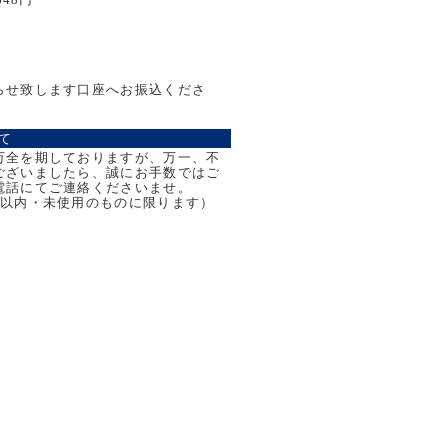
らせ致します口座へお振込くださ
て
万全を期しておりますが、万一、不
ございましたら、誠にお手数ではご
電話にてご連絡くださいませ。
日以内・未使用のものに限ります）