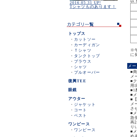
以
2016.05.31 UP!
Tシャツものあります！
トップス
・
カットソー
・
カーディガン
※
・
Ｔシャツ
に
・
タンクトップ
・
ブラウス
メー
・
シャツ
■
・
プルオーバー
メ
復興TEE
■
用
眼鏡
■
■
アウター
■
メ
・
ジャケット
さ
・
コート
■
・
ベスト
急
再
ワンピース
り
・
ワンピース
■
め