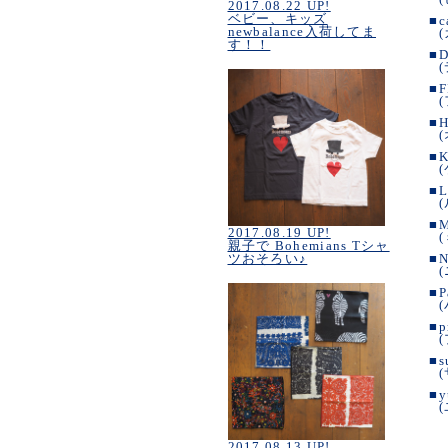
2017.08.22 UP!
ベビー、キッズ
■
c
newbalance入荷してま
す！！
■
D
■
F
■
H
■
K
■
L
■
2017.08.19 UP!
親子で Bohemians Tシャ
ツおそろい♪
■
N
■
P
■
p
■
s
■
y
2017.08.13 UP!