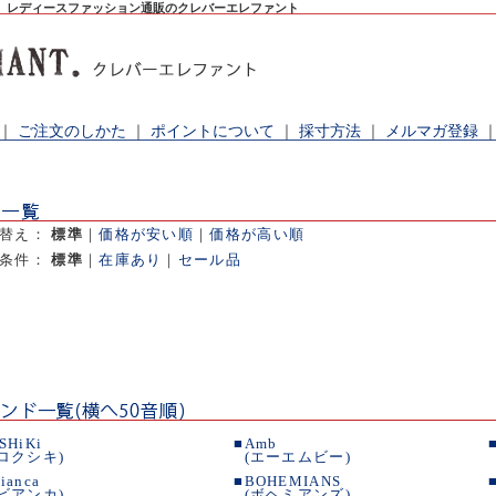
。レディースファッション通販のクレバーエレファント
｜
ご注文のしかた
｜
ポイントについて
｜
採寸方法
｜
メルマガ登録
べ替え：
標準
｜
価格が安い順
｜
価格が高い順
出条件：
標準
｜
在庫あり
｜
セール品
SHiKi
■
Amb
(ロクシキ)
(エーエムビー)
ianca
■
BOHEMIANS
(ビアンカ)
(ボヘミアンズ)