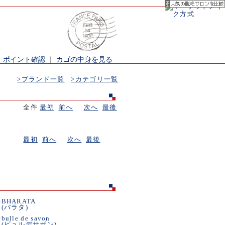
｜
ポイント確認
｜
カゴの中身を見る
>ブランド一覧
>カテゴリ一覧
全件
最初
前へ
次へ
最後
最初
前へ
次へ
最後
■
BHARATA
(バラタ)
■
bulle de savon
(ビュルデサボン)