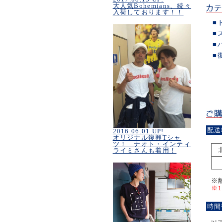
大人気Bohemians、続々
入荷しております！！
■
■
■
■
配送
2016.06.01 UP!
オリジナル復興Tシャ
ツ！ ナオト・インティ
ライミさんも着用！
※
※
時間