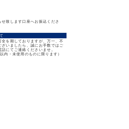
らせ致します口座へお振込くださ
て
万全を期しておりますが、万一、不
ございましたら、誠にお手数ではご
電話にてご連絡くださいませ。
日以内・未使用のものに限ります）