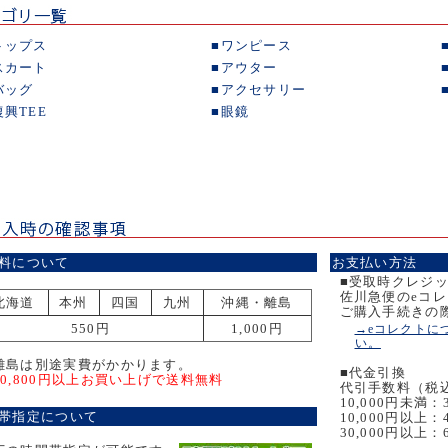
トップス
■
ワンピース
スカート
■
アウター
バッグ
■
アクセサリー
復興TEE
■
眼鏡
料について
お支払い方法
■受取時クレジ
佐川急便のeコ
北海道
本州
四国
九州
沖縄・離島
ご購入手続きの
550円
1,000円
→eコレクトに
い。
離島は別途実費がかかります。
■代金引換
10,800円以上お買い上げで送料無料
代引手数料（税
10,000円未満：
帯指定について
10,000円以上：
30,000円以上：