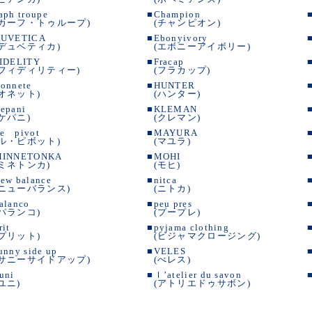
aph troupe
■
Champion
(カーフ・トゥループ)
(チャンピオン)
UVETICA
■
Ebonyivory
(デュベティカ)
(エボニーアイボリー)
IDELITY
■
Fracap
(フィディリティー)
(フラカップ)
onnete
■
HUNTER
(オネット)
(ハンター)
epani
■
KLEMAN
(ケパニ)
(クレマン)
e pivot
■
MAYURA
(ル・ピボット)
(マユラ)
MINNETONKA
■
MOHI
(ミネトンカ)
(モヒ)
ew balance
■
nitca
(ニューバランス)
(ニトカ)
alanco
■
peu pres
(パランコ)
(プープレ)
rit
■
pyjama clothing
(プリット)
(ピジャマクロージング)
unny side up
■
VELES
(サニーサイドアップ)
(べレス)
uni
■
ｌ’atelier du savon
(ユニ)
(アトリエドゥサボン)