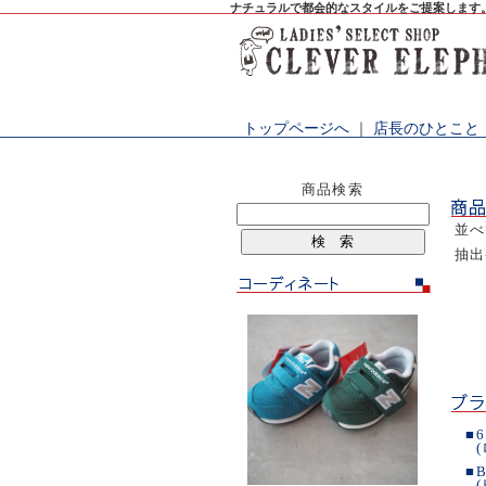
ナチュラルで都会的なスタイルをご提案します
トップページへ
｜
店長のひとこと
商品検索
並
抽
■
6
■
B