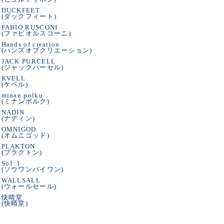
■
DUCKFEET
(ダックフィート)
■
FABIO RUSCONI
(ファビオルスコーニ)
■
Hands of creation
(ハンズオブクリエーション)
■
JACK PURCELL
(ジャックパーセル)
■
KVELL
(ケベル)
■
minan polku
(ミナンポルク)
■
NADIN
(ナディン)
■
OMNIGOD
(オムニゴッド)
■
PLAKTON
(プラクトン)
■
So1:1
(ソウワンバイワン)
■
WALLSALL
(ウォールセール)
■
快晴堂
(快晴堂)