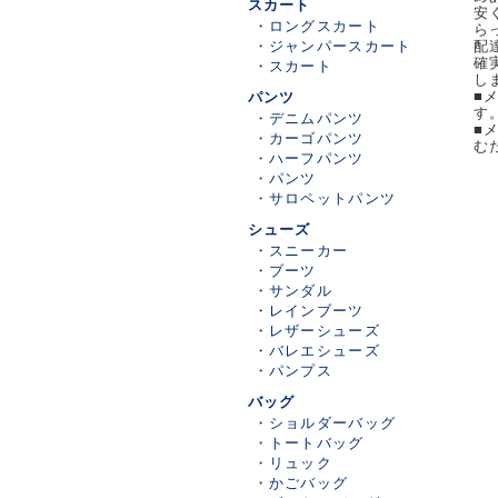
スカート
安
・
ロングスカート
ら
・
ジャンパースカート
配
確
・
スカート
し
■
パンツ
す
・
デニムパンツ
■
・
カーゴパンツ
む
・
ハーフパンツ
・
パンツ
・
サロペットパンツ
シューズ
・
スニーカー
・
ブーツ
・
サンダル
・
レインブーツ
・
レザーシューズ
・
バレエシューズ
・
パンプス
バッグ
・
ショルダーバッグ
・
トートバッグ
・
リュック
・
かごバッグ