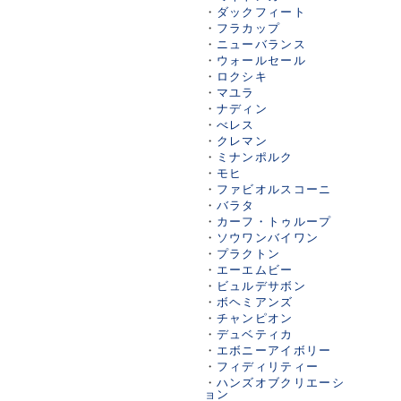
・
ダックフィート
・
フラカップ
・
ニューバランス
・
ウォールセール
・
ロクシキ
・
マユラ
・
ナディン
・
べレス
・
クレマン
・
ミナンポルク
・
モヒ
・
ファビオルスコーニ
・
バラタ
・
カーフ・トゥループ
・
ソウワンバイワン
・
プラクトン
・
エーエムビー
・
ビュルデサボン
・
ボヘミアンズ
・
チャンピオン
・
デュベティカ
・
エボニーアイボリー
・
フィディリティー
・
ハンズオブクリエーシ
ョン