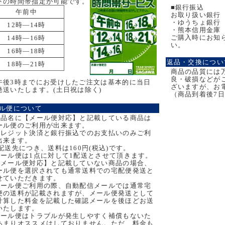
下の時間帯指定が可能です。
■銀行振込
午前中
お取り扱い銀行
・ゆうちょ銀行
12時―14時
・熊本信用金庫
ご購入時にお知
14時―16時
い。
16時―18時
返品・交換につい
18時―21時
商品の品質には
良・破損などが
午後3時までにお受けしたご注文は基本的に当日
ざいますが、お
発送いたします。(土日祝は除く)
（商品到着後7
ル便について
商品名に【メール便対応】と記載している商品は
ール便のご利用が出来ます。
クレジット決済と銀行振込でのお支払いのみご利
出来ます。
1配送先につき、送料は160円(税込)です。
メール便は1点に対して1配送とさせて頂きます。
【メール便対応】と記載していない商品の場合、
ール便を選択されても通常送料での宅配便発送と
せていただきます。
メール便ご利用の際、自動配信メールでは通常宅
便の送料が記載されますが、メール便発送として
計算した料金を記載した確認メールを後ほどお送
いたします。
メール便はトラブルが発生しやすく補償もないた
あまりオススメはしておりません。ただ、料金も