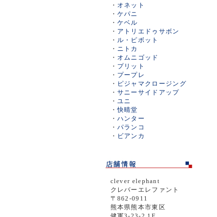
・
オネット
・
ケパニ
・
ケベル
・
アトリエドゥサボン
・
ル・ピボット
・
ニトカ
・
オムニゴッド
・
プリット
・
プープレ
・
ピジャマクロージング
・
サニーサイドアップ
・
ユニ
・
快晴堂
・
ハンター
・
パランコ
・
ビアンカ
clever elephant
クレバーエレファント
〒862-0911
熊本県熊本市東区
健軍3-23-2 1F