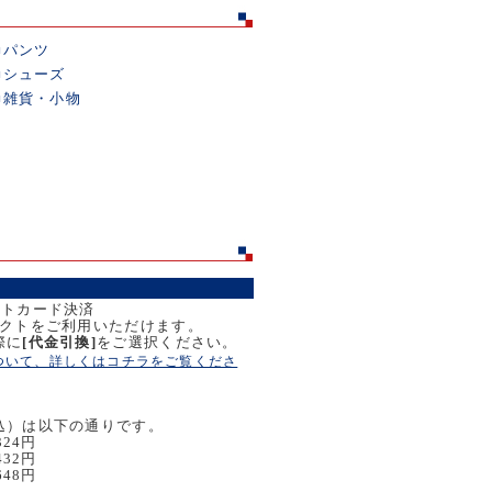
■
パンツ
■
シューズ
■
雑貨・小物
ットカード決済
レクトをご利用いただけます。
際に
[代金引換]
をご選択ください。
ついて、詳しくはコチラをご覧くださ
込）は以下の通りです。
324円
432円
648円