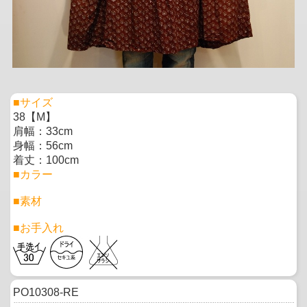
■サイズ
38【M】
肩幅：33cm
身幅：56cm
着丈：100cm
■カラー
■素材
■お手入れ
PO10308-RE