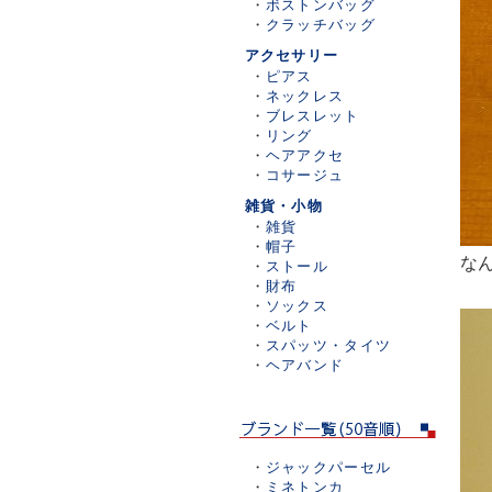
・
ボストンバッグ
・
クラッチバッグ
アクセサリー
・
ピアス
・
ネックレス
・
ブレスレット
・
リング
・
ヘアアクセ
・
コサージュ
雑貨・小物
・
雑貨
・
帽子
な
・
ストール
・
財布
・
ソックス
・
ベルト
・
スパッツ・タイツ
・
ヘアバンド
・
ジャックパーセル
・
ミネトンカ