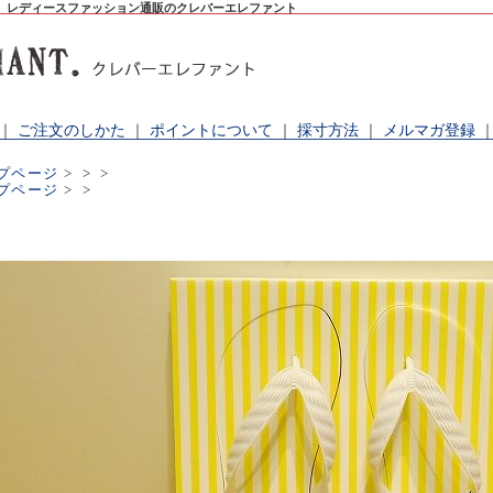
。レディースファッション通販のクレバーエレファント
｜
ご注文のしかた
｜
ポイントについて
｜
採寸方法
｜
メルマガ登録
プページ
>
>
>
プページ
>
>