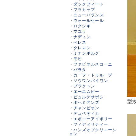
・
ダックフィート
・
フラカップ
・
ニューバランス
・
ウォールセール
・
ロクシキ
・
マユラ
・
ナディン
・
べレス
・
クレマン
・
ミナンポルク
・
モヒ
・
ファビオルスコーニ
・
バラタ
・
カーフ・トゥループ
・
ソウワンバイワン
・
プラクトン
・
エーエムビー
・
ビュルデサボン
型
・
ボヘミアンズ
・
チャンピオン
・
デュベティカ
・
エボニーアイボリー
・
フィディリティー
・
ハンズオブクリエーシ
ョン