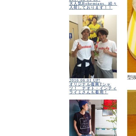
大人気Bohemians、続々
入荷しております！！
型
2016.06.01 UP!
オリジナル復興Tシャ
ツ！ ナオト・インティ
ライミさんも着用！