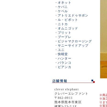
・
オネット
・
ケパニ
・
ケベル
・
アトリエドゥサボン
・
ル・ピボット
・
ニトカ
・
オムニゴッド
・
プリット
・
プープレ
・
ピジャマクロージング
・
サニーサイドアップ
・
ユニ
・
快晴堂
・
ハンター
・
パランコ
・
ビアンカ
clever elephant
クレバーエレファント
※商
〒862-0911
※加
熊本県熊本市東区
りま
※実
健軍3-23-2 1F